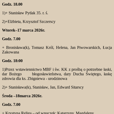
Godz. 18.00
1)+ Stanisław Pytlak 35. r. ś.
2)+Elżbieta, Krzysztof Szczerscy
Wtorek–17 marca 2026r.
Godz. 7.00
+ Bronisława(k), Tomasz Król, Helena, Jan Piwowarskich, Łucja
Zakowana
Godz. 18:00
1)Przez wstawiennictwo MBF i św. KK z prośbą o potrzebne łaski,
dar Bożego błogosławieństwa, dary Ducha Świętego, łaskę
zdrowia dla ks. Zbigniewa - urodzinowa
2)+ Stanisława(k), Stanisław, Jan, Edward Sitarscy
Środa –18marca 2026r.
Godz. 7.00
+ Krystyna Religa – od wnuczek: Katarzyny, Magdaleny,