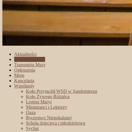
Aktualności
Intencje mszalne
Transmisja Mszy
Ogłoszenia
Misje
Kancelaria
Wspólnoty
Koło Przyjaciół WSD w Sandomierzu
Koło Żywego Różańca
Legion Maryi
Ministranci i Lektorzy
Oaza
Rycerstwo Niepokalanej
Schola dziecięca i młodzieżowa
Sychar