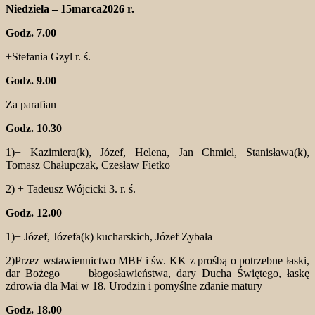
Niedziela – 15marca2026 r.
Godz. 7.00
+Stefania Gzyl r. ś.
Godz. 9.00
Za parafian
Godz. 10.30
1)+ Kazimiera(k), Józef, Helena, Jan Chmiel, Stanisława(k),
Tomasz Chałupczak, Czesław Fietko
2) + Tadeusz Wójcicki 3. r. ś.
Godz. 12.00
1)+ Józef, Józefa(k) kucharskich, Józef Zybała
2)Przez wstawiennictwo MBF i św. KK z prośbą o potrzebne łaski,
dar Bożego błogosławieństwa, dary Ducha Świętego, łaskę
zdrowia dla Mai w 18. Urodzin i pomyślne zdanie matury
Godz. 18.00