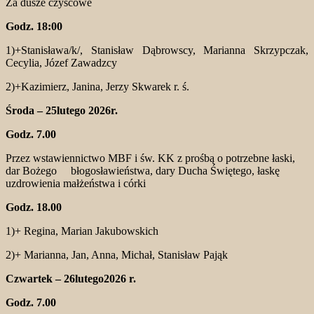
Za dusze czyścowe
Godz. 18:00
1)+Stanisława/k/, Stanisław Dąbrowscy, Marianna Skrzypczak,
Cecylia, Józef Zawadzcy
2)+Kazimierz, Janina, Jerzy Skwarek r. ś.
Środa – 25lutego 2026r.
Godz. 7.00
Przez wstawiennictwo MBF i św. KK z prośbą o potrzebne łaski,
dar Bożego błogosławieństwa, dary Ducha Świętego, łaskę
uzdrowienia małżeństwa i córki
Godz. 18.00
1)+ Regina, Marian Jakubowskich
2)+ Marianna, Jan, Anna, Michał, Stanisław Pająk
Czwartek – 26lutego2026 r.
Godz. 7.00