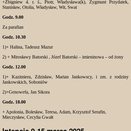
+Zbigniew 4. r. ś., Piotr, Władysława(k), Zygmunt Przydatek,
Stanisław, Otolia, Władysław, Wit, Swat
Godz. 9.00
Za parafian
Godz. 10.30
1)+ Halina, Tadeusz Mazur
2) + Mirosławy Batorski , Józef Batorski – imieninowa – od żony
Godz. 12.00
1)+ Kazimiera, Zdzisław, Marian Jankowscy, i zm. z rodziny
Jankowskich, Soboniów
2)+Genowefa, Jan Sikora
Godz. 18.00
+ Apolonia, Bolesław, Teresa, Adam, Krzysztof Serafin,
Mieczysław, Cecylia Gwałt
Intencje 9-15 marca 2025