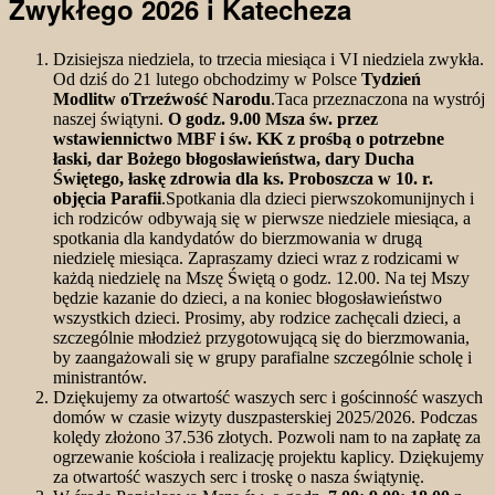
Zwykłego 2026 i Katecheza
Dzisiejsza niedziela, to trzecia miesiąca i VI niedziela zwykła.
Od dziś do 21 lutego obchodzimy w Polsce
Tydzień
Modlitw oTrzeźwość Narodu
.Taca przeznaczona na wystrój
naszej świątyni.
O godz. 9.00 Msza św. przez
wstawiennictwo MBF i św. KK z prośbą o potrzebne
łaski, dar Bożego błogosławieństwa, dary Ducha
Świętego, łaskę zdrowia dla ks. Proboszcza w 10. r.
objęcia Parafii
.Spotkania dla dzieci pierwszokomunijnych i
ich rodziców odbywają się w pierwsze niedziele miesiąca, a
spotkania dla kandydatów do bierzmowania w drugą
niedzielę miesiąca. Zapraszamy dzieci wraz z rodzicami w
każdą niedzielę na Mszę Świętą o godz. 12.00. Na tej Mszy
będzie kazanie do dzieci, a na koniec błogosławieństwo
wszystkich dzieci. Prosimy, aby rodzice zachęcali dzieci, a
szczególnie młodzież przygotowującą się do bierzmowania,
by zaangażowali się w grupy parafialne szczególnie scholę i
ministrantów.
Dziękujemy za otwartość waszych serc i gościnność waszych
domów w czasie wizyty duszpasterskiej 2025/2026. Podczas
kolędy złożono 37.536 złotych. Pozwoli nam to na zapłatę za
ogrzewanie kościoła i realizację projektu kaplicy. Dziękujemy
za otwartość waszych serc i troskę o nasza świątynię.