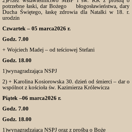
2)Przez wstawiennictwo MBF i św. KK z prośbą o
potrzebne łaski, dar Bożego błogosławieństwa, dary
Ducha Świętego, łaskę zdrowia dla Natalki w 18. r.
urodzin
Czwartek – 05 marca2026 r.
Godz. 7.00
+ Wojciech Madej – od teściowej Stefani
Godz. 18.00
1)wynagradzająca NSPJ
2) + Karolina Kosiorowska 30. dzień od śmierci – dar o
wspólnot z kościoła św. Kazimierza Królewicza
Piątek –06 marca2026 r.
Godz. 7.00
Godz. 18.00
1)wynagradzająca NSPJ oraz z prośbą o Boże