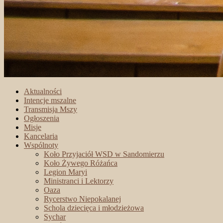
Aktualności
Intencje mszalne
Transmisja Mszy
Ogłoszenia
Misje
Kancelaria
Wspólnoty
Koło Przyjaciół WSD w Sandomierzu
Koło Żywego Różańca
Legion Maryi
Ministranci i Lektorzy
Oaza
Rycerstwo Niepokalanej
Schola dziecięca i młodzieżowa
Sychar