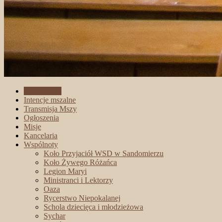
Aktualności
Intencje mszalne
Transmisja Mszy
Ogłoszenia
Misje
Kancelaria
Wspólnoty
Koło Przyjaciół WSD w Sandomierzu
Koło Żywego Różańca
Legion Maryi
Ministranci i Lektorzy
Oaza
Rycerstwo Niepokalanej
Schola dziecięca i młodzieżowa
Sychar