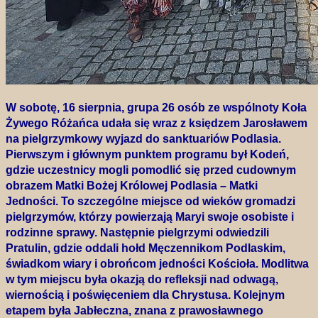
W sobotę, 16 sierpnia, grupa 26 osób ze wspólnoty Koła
Żywego Różańca udała się wraz z księdzem Jarosławem
na pielgrzymkowy wyjazd do sanktuariów Podlasia.
Pierwszym i głównym punktem programu był Kodeń,
gdzie uczestnicy mogli pomodlić się przed cudownym
obrazem Matki Bożej Królowej Podlasia – Matki
Jedności. To szczególne miejsce od wieków gromadzi
pielgrzymów, którzy powierzają Maryi swoje osobiste i
rodzinne sprawy. Następnie pielgrzymi odwiedzili
Pratulin, gdzie oddali hołd Męczennikom Podlaskim,
świadkom wiary i obrońcom jedności Kościoła. Modlitwa
w tym miejscu była okazją do refleksji nad odwagą,
wiernością i poświęceniem dla Chrystusa. Kolejnym
etapem była Jabłeczna, znana z prawosławnego