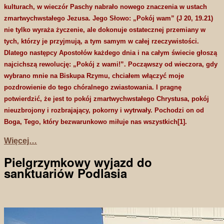
kulturach, w wieczór Paschy nabrało nowego znaczenia w ustach
zmartwychwstałego Jezusa. Jego Słowo: „Pokój wam” (J 20, 19.21)
nie tylko wyraża życzenie, ale dokonuje ostatecznej przemiany w
tych, którzy je przyjmują, a tym samym w całej rzeczywistości.
Dlatego następcy Apostołów każdego dnia i na całym świecie głoszą
najcichszą rewolucję: „Pokój z wami!”. Począwszy od wieczora, gdy
wybrano mnie na Biskupa Rzymu, chciałem włączyć moje
pozdrowienie do tego chóralnego zwiastowania. I pragnę
potwierdzić, że jest to pokój zmartwychwstałego Chrystusa, pokój
nieuzbrojony i rozbrajający, pokorny i wytrwały. Pochodzi on od
Boga, Tego, który bezwarunkowo miłuje nas wszystkich[1].
Więcej…
Pielgrzymkowy wyjazd do
sanktuariów Podlasia