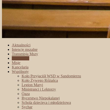
Aktualności
Intencje mszalne
Transmisja Mszy
Ogłoszenia
Misje
Kancelaria
Wspólnoty
Koło Przyjaciół WSD w Sandomierzu
Koło Żywego Różańca
Legion Maryi
Ministranci i Lektorzy
Oaza
Rycerstwo Niepokalanej
Schola dziecięca i młodzieżowa
Sychar