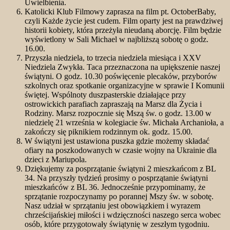
Uwielbienia.
Katolicki Klub Filmowy zaprasza na film pt. OctoberBaby,
czyli Każde życie jest cudem. Film oparty jest na prawdziwej
historii kobiety, która przeżyła nieudaną aborcję. Film będzie
wyświetlony w Sali Michael w najbliższą sobotę o godz.
16.00.
Przyszła niedziela, to trzecia niedziela miesiąca i XXV
Niedziela Zwykła. Taca przeznaczona na upiększenie naszej
świątyni. O godz. 10.30 poświęcenie plecaków, przyborów
szkolnych oraz spotkanie organizacyjne w sprawie I Komunii
świętej. Wspólnoty duszpasterskie działające przy
ostrowickich parafiach zapraszają na Marsz dla Życia i
Rodziny. Marsz rozpocznie się Mszą św. o godz. 13.00 w
niedzielę 21 września w kolegiacie św. Michała Archanioła, a
zakończy się piknikiem rodzinnym ok. godz. 15.00.
W świątyni jest ustawiona puszka gdzie możemy składać
ofiary na poszkodowanych w czasie wojny na Ukrainie dla
dzieci z Mariupola.
Dziękujemy za posprzątanie świątyni 2 mieszkańcom z BL
34. Na przyszły tydzień prosimy o posprzątanie świątyni
mieszkańców z BL 36. Jednocześnie przypominamy, że
sprzątanie rozpoczynamy po porannej Mszy św. w sobotę.
Nasz udział w sprzątaniu jest obowiązkiem i wyrazem
chrześcijańskiej miłości i wdzięczności naszego serca wobec
osób, które przygotowały świątynię w zeszłym tygodniu.