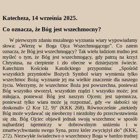
Katecheza, 14 września 2025.
Co oznacza, że Bóg jest wszechmocny?
W pierwszym zdaniu mszalnego wyznania wiary wypowiadamy
słowa: „Wierzę w Boga Ojca Wszechmogącego”. Co zatem
oznacza, że Bóg jest wszechmogący? Tak wielu ludziom trudno jest
myśleć o tym, że Bóg jest wszechmogący, gdy patrzą na krzyż
Chrystusa, na cierpienie i zło obecne w dzisiejszym świecie.
Katechizm Kościoła Katolickiego przypomina: „Spośród
wszystkich przymiotów Bożych Symbol wiary wymienia tylko
wszechmoc Bożą; wyznanie jej ma wielkie znaczenie dla naszego
życia. Wierzymy, że wszechmoc Boża jest powszechna, ponieważ
Bóg wszystko stworzył, wszystkim rządzi i wszystko może; jest
miłująca, ponieważ Bóg jest naszym Ojcem; jest tajemnicza,
ponieważ tylko wiara może ją rozpoznać, gdy «w słabości się
doskonali» (2 Kor 12, 9)” (KKK 268). Równocześnie „niekiedy
Bóg może wydawać się nieobecny i niezdolny do przeciwstawienia
się złu. Bóg Ojciec objawił jednak swoją wszechmoc w sposób
najbardziej tajemniczy w dobrowolnym uniżeniu i w
zmartwychwstaniu swego Syna, przez które zwyciężył zło” (KKK,
272). Niezwykłe świadectwo o wszechmocy Boga w bardzo trudnej