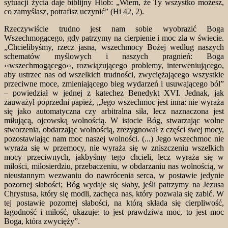
sytuacji życia daje biblijny Hiob: „Wiem, że Ty wszystko możesz,
co zamyślasz, potrafisz uczynić” (Hi 42, 2).
Rzeczywiście trudno jest nam sobie wyobrazić Boga
Wszechmogącego, gdy patrzymy na cierpienie i moc zła w świecie.
„Chcielibyśmy, rzecz jasna, wszechmocy Bożej według naszych
schematów myślowych i naszych pragnień: Boga
‹‹wszechmogącego››, rozwiązującego problemy, interweniującego,
aby ustrzec nas od wszelkich trudności, zwyciężającego wszystkie
przeciwne moce, zmieniającego bieg wydarzeń i usuwającego ból”
– powiedział w jednej z katechez Benedykt XVI. Jednak, jak
zauważył poprzedni papież, „Jego wszechmoc jest inna: nie wyraża
się jako automatyczna czy arbitralna siła, lecz naznaczona jest
miłującą, ojcowską wolnością. W istocie Bóg, stwarzając wolne
stworzenia, obdarzając wolnością, zrezygnował z części swej mocy,
pozostawiając nam moc naszej wolności. (...) Jego wszechmoc nie
wyraża się w przemocy, nie wyraża się w zniszczeniu wszelkich
mocy przeciwnych, jakbyśmy tego chcieli, lecz wyraża się w
miłości, miłosierdziu, przebaczeniu, w obdarzaniu nas wolnością, w
nieustannym wezwaniu do nawrócenia serca, w postawie jedynie
pozornej słabości; Bóg wydaje się słaby, jeśli patrzymy na Jezusa
Chrystusa, który się modli, zachęca nas, który pozwala się zabić. W
tej postawie pozornej słabości, na którą składa się cierpliwość,
łagodność i miłość, ukazuje: to jest prawdziwa moc, to jest moc
Boga, która zwycięży”.