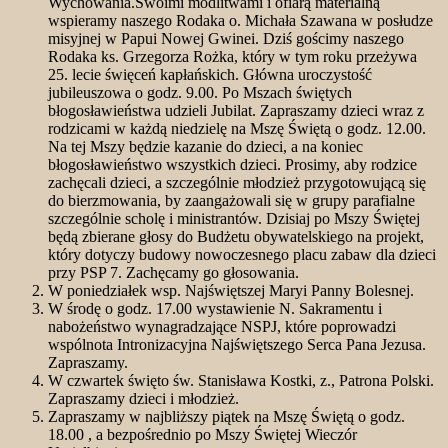
Wychowania.Swoimi modlitwami i ofiarą materialną
wspieramy naszego Rodaka o. Michała Szawana w posłudze
misyjnej w Papui Nowej Gwinei. Dziś gościmy naszego
Rodaka ks. Grzegorza Rożka, który w tym roku przeżywa
25. lecie święceń kapłańskich. Główna uroczystość
jubileuszowa o godz. 9.00. Po Mszach świętych
błogosławieństwa udzieli Jubilat. Zapraszamy dzieci wraz z
rodzicami w każdą niedzielę na Mszę Świętą o godz. 12.00.
Na tej Mszy będzie kazanie do dzieci, a na koniec
błogosławieństwo wszystkich dzieci. Prosimy, aby rodzice
zachęcali dzieci, a szczególnie młodzież przygotowującą się
do bierzmowania, by zaangażowali się w grupy parafialne
szczególnie scholę i ministrantów. Dzisiaj po Mszy Świętej
będą zbierane głosy do Budżetu obywatelskiego na projekt,
który dotyczy budowy nowoczesnego placu zabaw dla dzieci
przy PSP 7. Zachęcamy go głosowania.
W poniedziałek wsp. Najświętszej Maryi Panny Bolesnej.
W środę o godz. 17.00 wystawienie N. Sakramentu i
nabożeństwo wynagradzające NSPJ, które poprowadzi
wspólnota Intronizacyjna Najświętszego Serca Pana Jezusa.
Zapraszamy.
W czwartek święto św. Stanisława Kostki, z., Patrona Polski.
Zapraszamy dzieci i młodzież.
Zapraszamy w najbliższy piątek na Mszę Świętą o godz.
18.00 , a bezpośrednio po Mszy Świętej Wieczór