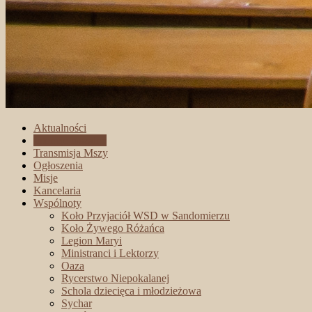
Aktualności
Intencje mszalne
Transmisja Mszy
Ogłoszenia
Misje
Kancelaria
Wspólnoty
Koło Przyjaciół WSD w Sandomierzu
Koło Żywego Różańca
Legion Maryi
Ministranci i Lektorzy
Oaza
Rycerstwo Niepokalanej
Schola dziecięca i młodzieżowa
Sychar