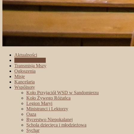
Aktualności
Intencje mszalne
Transmisja Mszy
Ogłoszenia
Misje
Kancelaria
Wspólnoty
Koło Przyjaciół WSD w Sandomierzu
Koło Żywego Różańca
Legion Maryi
Ministranci i Lektorzy
Oaza
Rycerstwo Niepokalanej
Schola dziecięca i młodzieżowa
Sychar