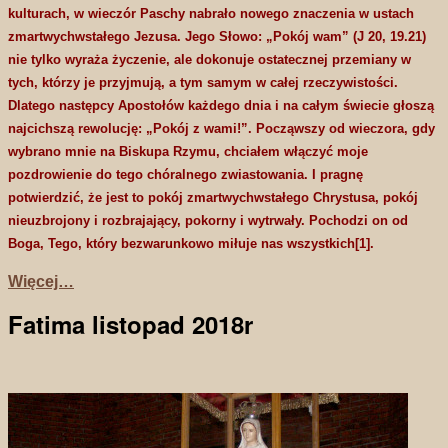
kulturach, w wieczór Paschy nabrało nowego znaczenia w ustach
zmartwychwstałego Jezusa. Jego Słowo: „Pokój wam” (J 20, 19.21)
nie tylko wyraża życzenie, ale dokonuje ostatecznej przemiany w
tych, którzy je przyjmują, a tym samym w całej rzeczywistości.
Dlatego następcy Apostołów każdego dnia i na całym świecie głoszą
najcichszą rewolucję: „Pokój z wami!”. Począwszy od wieczora, gdy
wybrano mnie na Biskupa Rzymu, chciałem włączyć moje
pozdrowienie do tego chóralnego zwiastowania. I pragnę
potwierdzić, że jest to pokój zmartwychwstałego Chrystusa, pokój
nieuzbrojony i rozbrajający, pokorny i wytrwały. Pochodzi on od
Boga, Tego, który bezwarunkowo miłuje nas wszystkich[1].
Więcej…
Fatima listopad 2018r