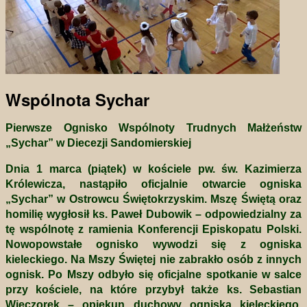
Wspólnota Sychar
Pierwsze Ognisko Wspólnoty Trudnych Małżeństw
„Sychar” w Diecezji Sandomierskiej
Dnia 1 marca (piątek) w kościele pw. św. Kazimierza
Królewicza, nastąpiło oficjalnie otwarcie ogniska
„Sychar” w Ostrowcu Świętokrzyskim. Mszę Świętą oraz
homilię wygłosił ks. Paweł Dubowik – odpowiedzialny za
tę wspólnotę z ramienia Konferencji Episkopatu Polski.
Nowopowstałe ognisko wywodzi się z ogniska
kieleckiego. Na Mszy Świętej nie zabrakło osób z innych
ognisk. Po Mszy odbyło się oficjalne spotkanie w salce
przy kościele, na które przybył także ks. Sebastian
Wieczorek – opiekun duchowy ogniska kieleckiego.