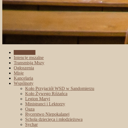
Aktualności
Intencje mszalne
Transmisja Mszy
Ogłoszenia
Misje
Kancelaria
Wspólnoty
Koło Przyjaciół WSD w Sandomierzu
Koło Żywego Różańca
Legion Maryi
Ministranci i Lektorzy
Oaza
Rycerstwo Niepokalanej
Schola dziecięca i młodzieżowa
Sychar